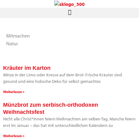
Zum
Inhalt
springen
Mitmachen
Natur
S
S
S
S
Kräuter im Karton
e
e
e
e
Minze in der Limo oder Kresse auf dem Brot: Frische Kräuter sind
i
i
i
i
gesund und eine hübsche Deko für selbst gemachtes
t
t
t
t
e
e
e
e
Weiterlesen »
Münzbrot zum serbisch-orthodoxen
Weihnachtsfest
Nicht alle Christ*innen feiern Weihnachten am selben Tag. Manche feiern
erst im Januar – das hat mit unterschiedlichen Kalendern zu
Weiterlesen »