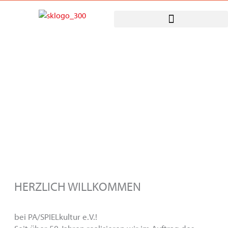
Zum
Inhalt
springen
PA/SPIELkultur e.V.
Kulturelle Bildung für München
HERZLICH WILLKOMMEN
bei PA/SPIELkultur e.V.!