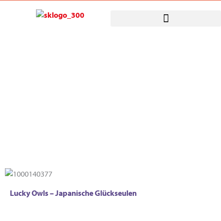
Zum
Inhalt
springen
Mitmachen
Lucky Owls – Japanische Glückseulen