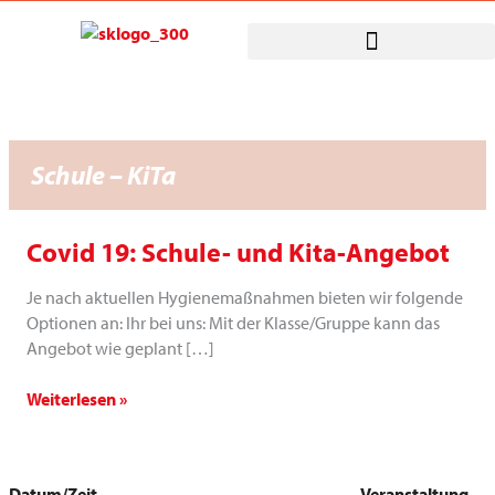
Zum
Inhalt
springen
Schule – KiTa
Covid 19: Schule- und Kita-Angebot
Covid
19:
Je nach aktuellen Hygienemaßnahmen bieten wir folgende
Schule-
Optionen an: Ihr bei uns: Mit der Klasse/Gruppe kann das
und
Angebot wie geplant […]
Kita-
Angebot
Weiterlesen »
Datum/Zeit
Veranstaltung