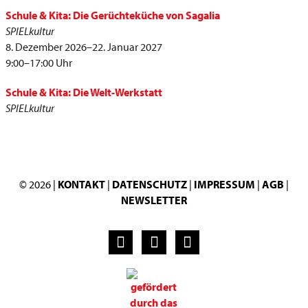
Schule & Kita: Die Gerüchteküche von Sagalia
SPIELkultur
8. Dezember 2026–22. Januar 2027
9:00–17:00 Uhr
Schule & Kita: Die Welt-Werkstatt
SPIELkultur
© 2026 |
KONTAKT
|
DATENSCHUTZ
|
IMPRESSUM
|
AGB
|
NEWSLETTER
F
I
Y
a
n
o
c
s
u
e
t
t
b
a
u
o
g
b