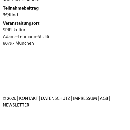
Teilnahmebeitrag
5€/Kind
Veranstaltungsort
SPIELkultur
Adams-Lehmann-Str. 56
80797 München
© 2026 |
KONTAKT
|
DATENSCHUTZ
|
IMPRESSUM
|
AGB
|
NEWSLETTER
F
I
Y