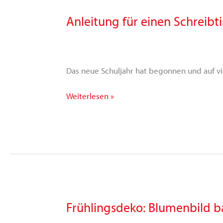
Anleitung für einen Schreibt
Anleitung
für
einen
Schreibtisch-
Organizer
Das neue Schuljahr hat begonnen und auf vie
Weiterlesen »
Frühlingsdeko: Blumenbild b
Frühlingsdeko:
Blumenbild