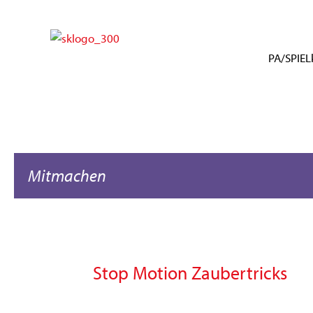
Zum
Inhalt
springen
PA/SPIELk
Mitmachen
Stop Motion Zaubertricks
Stop
Motion
Zaubertricks