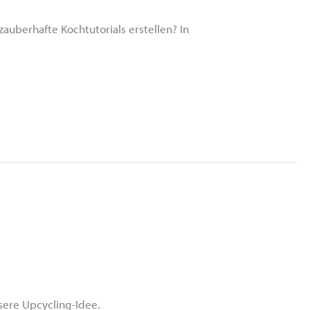
uberhafte Kochtutorials erstellen? In
sere Upcycling-Idee.