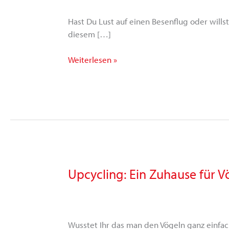
Hast Du Lust auf einen Besenflug oder will
diesem […]
Weiterlesen »
Upcycling: Ein Zuhause für V
Upcycling:
Ein
Zuhause
für
Vögel
Wusstet Ihr das man den Vögeln ganz einfac