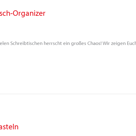
isch-Organizer
len Schreibtischen herrscht ein großes Chaos! Wir zeigen Euch
asteln