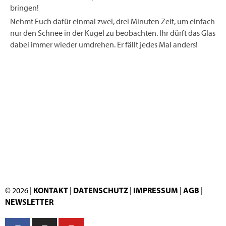
bringen!
Nehmt Euch dafür einmal zwei, drei Minuten Zeit, um einfach
nur den Schnee in der Kugel zu beobachten. Ihr dürft das Glas
dabei immer wieder umdrehen. Er fällt jedes Mal anders!
© 2026 |
KONTAKT
|
DATENSCHUTZ
|
IMPRESSUM
|
AGB
|
NEWSLETTER
F
I
Y