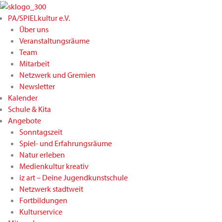
Zum
Inhalt
PA/SPIELkultur e.V.
springen
Über uns
Veranstaltungsräume
Team
Mitarbeit
Netzwerk und Gremien
Newsletter
Kalender
Schule & Kita
Angebote
Sonntagszeit
Spiel- und Erfahrungsräume
Natur erleben
Medienkultur kreativ
iz art – Deine Jugendkunstschule
Netzwerk stadtweit
Fortbildungen
Kulturservice