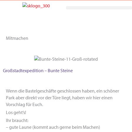
Zum
Inhalt
springen
Mitmachen
Großstadtexpedition – Bunte Steine
Wenn die Bastelgeschäfte geschlossen haben, ein schöner
Park aber direkt vor der Türe liegt, haben wir hier einen
Vorschlag für Euch.
Los geht’s!
Ihr braucht:
– gute Laune (kommt auch gerne beim Machen)