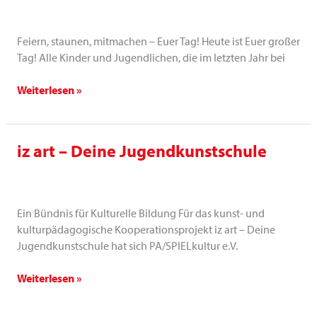
Präsentation
Feiern, staunen, mitmachen – Euer Tag! Heute ist Euer großer
Tag! Alle Kinder und Jugendlichen, die im letzten Jahr bei
Weiterlesen »
iz art – Deine Jugendkunstschule
iz
art
–
Deine
Ein Bündnis für Kulturelle Bildung Für das kunst- und
Jugendkunstschule
kulturpädagogische Kooperationsprojekt iz art – Deine
Jugendkunstschule hat sich PA/SPIELkultur e.V.
Weiterlesen »