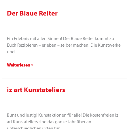
Der Blaue Reiter
Der
Blaue
Reiter
Ein Erlebnis mit allen Sinnen! Der Blaue Reiter kommt zu
Euch Rezipieren – erleben – selber machen! Die Kunstwerke
und
Weiterlesen »
iz art Kunstateliers
iz
art
Kunstateliers
Bunt und lustig! Kunstaktionen für alle! Die kostenfreien iz
art Kunstateliers sind das ganze Jahr über an
unterschiedlichen Orten für