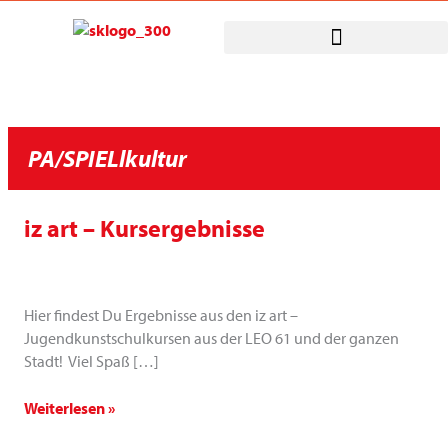
Zum
Inhalt
springen
PA/SPIELlkultur
iz art – Kursergebnisse
iz
art
–
Kursergebnisse
Hier findest Du Ergebnisse aus den iz art –
Jugendkunstschulkursen aus der LEO 61 und der ganzen
Stadt! Viel Spaß […]
Weiterlesen »