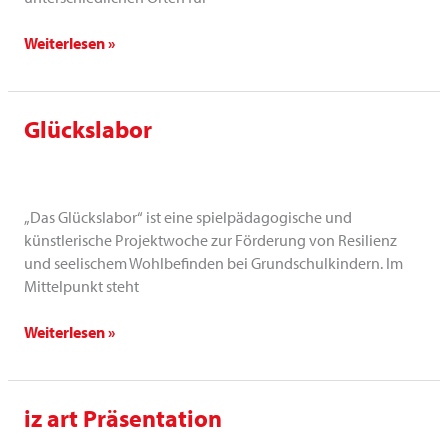
Weiterlesen »
Glückslabor
Glückslabor
„Das Glückslabor“ ist eine spielpädagogische und
künstlerische Projektwoche zur Förderung von Resilienz
und seelischem Wohlbefinden bei Grundschulkindern. Im
Mittelpunkt steht
Weiterlesen »
iz art Präsentation
iz
art