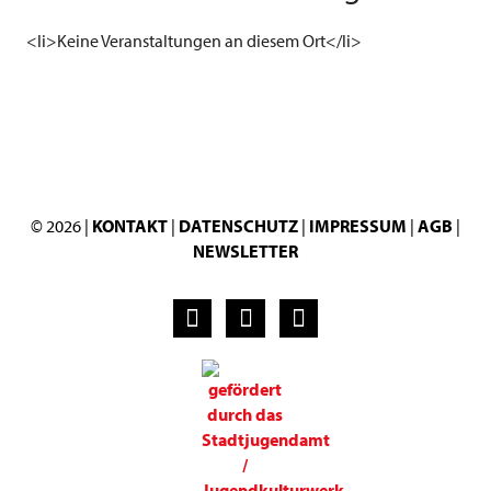
<li>Keine Veranstaltungen an diesem Ort</li>
© 2026 |
KONTAKT
|
DATENSCHUTZ
|
IMPRESSUM
|
AGB
|
NEWSLETTER
F
I
Y
a
n
o
c
s
u
e
t
t
b
a
u
o
g
b
o
r
e
k
a
m