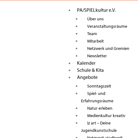
Zum
PA/SPIELkultur e.V.
Inhalt
springen
Über uns
Veranstaltungsräume
Team
Mitarbeit
Netzwerk und Gremien
Newsletter
Kalender
Schule & Kita
Angebote
Sonntagszeit
Spiel- und
Erfahrungsräume
Natur erleben
Medienkultur kreativ
iz art – Deine
Jugendkunstschule
Netzwerk stadtweit