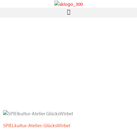
Zum
Inhalt
springen
SPIELkultur-Atelier: GlücksWirbel