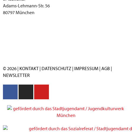
Adams-Lehmann-Str. 56
80797 München
© 2026 |
KONTAKT
|
DATENSCHUTZ
|
IMPRESSUM
|
AGB
|
NEWSLETTER
F
I
Y
a
n
o
c
s
u
e
t
t
b
a
u
o
g
b