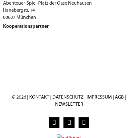
Abenteuer-Spiel-Platz der Oase Neuhausen
Hanebergstr. 14
80637 München
Kooperationspartner
© 2026 |
KONTAKT
|
DATENSCHUTZ
|
IMPRESSUM
|
AGB
|
NEWSLETTER
F
I
Y
a
n
o
c
s
u
e
t
t