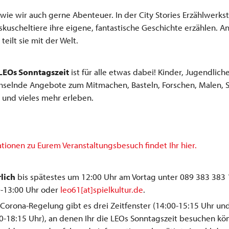
wie wir auch gerne Abenteuer. In der City Stories Erzählwerkst
kuscheltiere ihre eigene, fantastische Geschichte erzählen. A
teilt sie mit der Welt.
LEOs Sonntagszeit
ist für alle etwas dabei! Kinder, Jugendlich
hselnde Angebote zum Mitmachen, Basteln, Forschen, Malen, S
 und vieles mehr erleben.
ationen zu Eurem Veranstaltungsbesuch findet Ihr hier.
lich
bis spätestes um 12:00 Uhr am Vortag unter 089 383 383 
0-13:00 Uhr oder
leo61[at]spielkultur.de
.
Corona-Regelung gibt es drei Zeitfenster (14:00-15:15 Uhr un
0-18:15 Uhr), an denen Ihr die LEOs Sonntagszeit besuchen kön