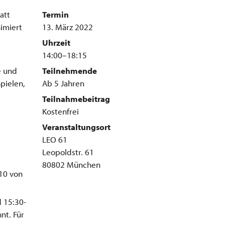
att
Termin
nimiert
13. März 2022
Uhrzeit
14:00–18:15
e und
Teilnehmende
pielen,
Ab 5 Jahren
Teilnahmebeitrag
Kostenfrei
Veranstaltungsort
LEO 61
Leopoldstr. 61
80802 München
10 von
d 15:30-
nt. Für