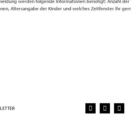
meldung werden folgende Informationen benötigt: Anzahl der
en, Altersangabe der Kinder und welches Zeitfenster Ihr ger
F
I
Y
a
n
o
LETTER
c
s
u
e
t
t
b
a
u