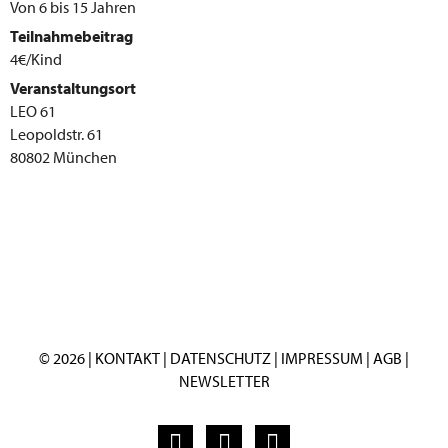
Von 6 bis 15 Jahren
Teilnahmebeitrag
4€/Kind
Veranstaltungsort
LEO 61
Leopoldstr. 61
80802 München
© 2026 |
KONTAKT
|
DATENSCHUTZ
|
IMPRESSUM
|
AGB
|
NEWSLETTER
F
I
Y
a
n
o