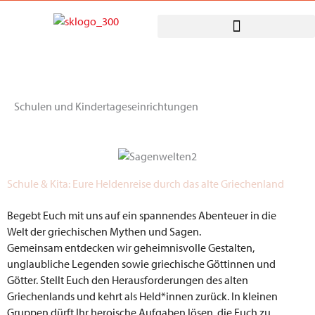
Zum
Inhalt
springen
Schulen und Kindertageseinrichtungen
Schule & Kita: Eure Heldenreise durch das alte Griechenland
Begebt Euch mit uns auf ein spannendes Abenteuer in die
Welt der griechischen Mythen und Sagen.
Gemeinsam entdecken wir geheimnisvolle Gestalten,
unglaubliche Legenden sowie griechische Göttinnen und
Götter. Stellt Euch den Herausforderungen des alten
Griechenlands und kehrt als Held*innen zurück. In kleinen
Gruppen dürft Ihr heroische Aufgaben lösen, die Euch zu