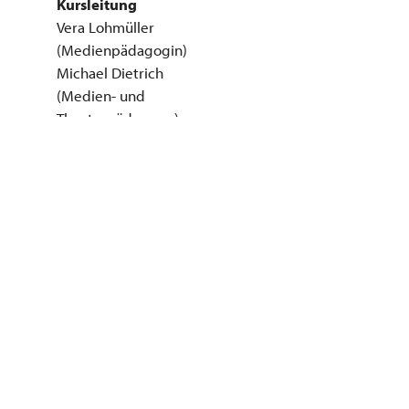
Kursleitung
Vera Lohmüller
(Medienpädagogin)
Michael Dietrich
(Medien- und
Theaterpädagoge)
Veranstaltungsort
RBS-PIZKB campus42
Schertlinstr. 4
81379 München
Kooperationspartner