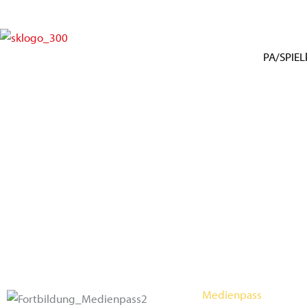
Zum
Inhalt
springen
PA/SPIELk
Medienpass