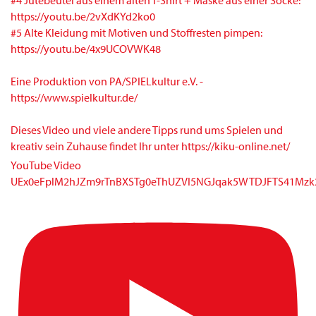
#4 Jutebeutel aus einem alten T-Shirt + Maske aus einer Socke:
https://youtu.be/2vXdKYd2ko0
#5 Alte Kleidung mit Motiven und Stoffresten pimpen:
https://youtu.be/4x9UCOVWK48
Eine Produktion von PA/SPIELkultur e.V. -
https://www.spielkultur.de/
Dieses Video und viele andere Tipps rund ums Spielen und
kreativ sein Zuhause findet Ihr unter https://kiku-online.net/
YouTube Video
UEx0eFplM2hJZm9rTnBXSTg0eThUZVI5NGJqak5WTDJFTS41M