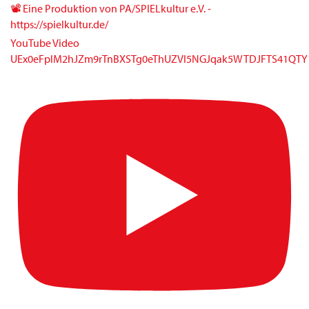
📽 Eine Produktion von PA/SPIELkultur e.V. -
https://spielkultur.de/
YouTube Video
UEx0eFplM2hJZm9rTnBXSTg0eThUZVI5NGJqak5WTDJFTS41QT