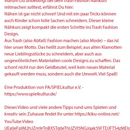
Warum Du unbedingt bei dem Trash Fashion Nähkurs
mitmachen solltest, erfährst Du hier:
Nähen ist gar nicht schwer! Und mit ein paar Tricks können
auch Kinder schon tolle Sachen schneidern. Dieser kleine
Nähkurs zeigt kompakt die ersten Schritte ins Trash Fashion
Design.
Aus Trash (also Abfall) Fashion machen (also Mode) – das ist
hier unser Motto. Das heißt zum Beispiel, aus alten Klamotten
neue Lieblingsstücke zu schneidern, aber auch aus
ungewöhnlichen Materialien coole Designs zu schaffen. Das
schont nicht nur den Geldbeutel, weil kein neues Material
gekauft werden muss, sondern auch die Umwelt. Viel Spaß!
Eine Produktion von PA/SPIELkultur e.V. -
https://www.spielkultur.de/
Dieses Video und viele andere Tipps rund ums Spielen und
kreativ sein Zuhause findet Ihr unter https://kiku-online.net/
YouTube Video
UEx0eFplM2hJZm9rTnBXSTg0eThUZVI5NGJqak5WTDJFTS4z