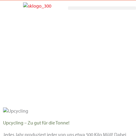
Zum
Inhalt
springen
Upcycling – Zu gut für die Tonne!
Jedes Jahr produziert jeder von uns etwa 500 Kilo Müll! Dabei