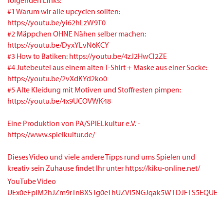
folgenden Links:
#1 Warum wir alle upcyclen sollten:
https://youtu.be/yi62hLzW9T0
#2 Mäppchen OHNE Nähen selber machen:
https://youtu.be/DyxYLvN6KCY
#3 How to Batiken: https://youtu.be/4zJ2HwCl2ZE
#4 Jutebeutel aus einem alten T-Shirt + Maske aus einer Socke:
https://youtu.be/2vXdKYd2ko0
#5 Alte Kleidung mit Motiven und Stoffresten pimpen:
https://youtu.be/4x9UCOVWK48
Eine Produktion von PA/SPIELkultur e.V. -
https://www.spielkultur.de/
Dieses Video und viele andere Tipps rund ums Spielen und
kreativ sein Zuhause findet Ihr unter https://kiku-online.net/
YouTube Video
UEx0eFplM2hJZm9rTnBXSTg0eThUZVI5NGJqak5WTDJFTS5EQ