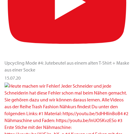
Upcycling Mode #4: Jutebeutel aus einem alten T-Shirt + Maske
aus einer Socke
15.07.20