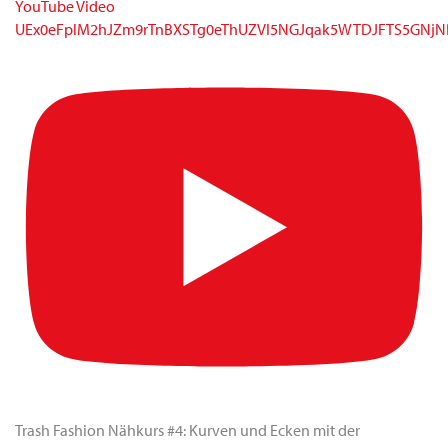
YouTube Video
UEx0eFplM2hJZm9rTnBXSTg0eThUZVI5NGJqak5WTDJFTS5G
Trash Fashion Nähkurs #4: Kurven und Ecken mit der