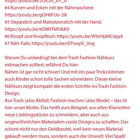
https://youtu.be/2l2E2o_bY_o
#4 Kurven und Ecken mit der Nähmaschine:
https://youtu.be/gOH0FUo-2lk
#5 Steppstich und Matratzenstich mit der Hand:
https://youtu.be/eO8NTkR5kK0
#6 Knopf und Knopfloch: https://youtu.be/WtnHpMCepyk
#7 Näh-Fails: https://youtu.be/rEPwqrV_img
Warum Du unbedingt bei dem Trash Fashion Nähkurs
mitmachen solltest, erfährst Du hier:
Nähen ist gar nicht schwer! Und mit ein paar Tricks können
auch Kinder schon tolle Sachen schneidern. Dieser kleine
Nähkurs zeigt kompakt die ersten Schritte ins Trash Fashion
Design.
Aus Trash (also Abfall) Fashion machen (also Mode) – das ist
hier unser Motto. Das heißt zum Beispiel, aus alten Klamotten
neue Lieblingsstücke zu schneidern, aber auch aus
ungewöhnlichen Materialien coole Designs zu schaffen. Das
schont nicht nur den Geldbeutel, weil kein neues Material
gekauft werden muss, sondern auch die Umwelt. Viel Spaß!